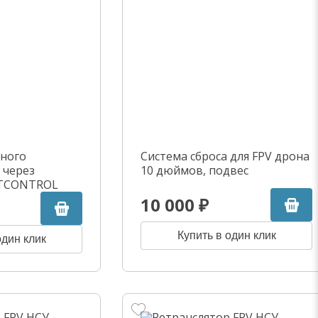
нного
Система сброса для FPV дрона
 через
10 дюймов, подвес
STCONTROL
10 000 ₽
Купить в один клик
один клик