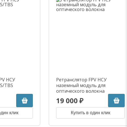
PV НСУ
Ретранслятор FPV НСУ
RS/TBS
наземный модуль для
оптического волокна
19 000 ₽
один клик
Купить в один клик