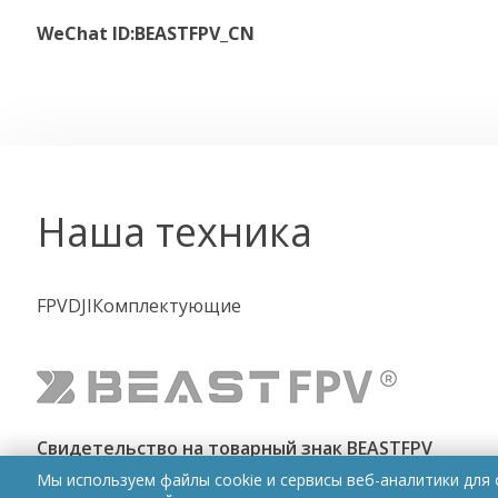
WeChat ID:BEASTFPV_CN
Наша техника
FPV
DJI
Комплектующие
Свидетельство на товарный знак BEASTFPV
Мы используем файлы cookie и сервисы веб-аналитики для