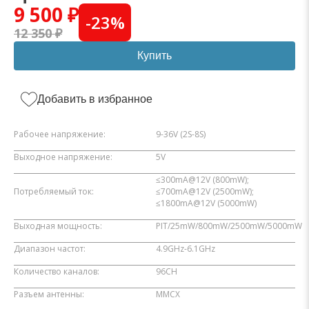
9 500 ₽
-
23
%
12 350 ₽
Купить
Добавить в избранное
Рабочее напряжение:
9-36V (2S-8S)
Выходное напряжение:
5V
≤300mA@12V (800mW);
Потребляемый ток:
≤700mA@12V (2500mW);
≤1800mA@12V (5000mW)
Выходная мощность:
PIT/25mW/800mW/2500mW/5000mW
Диапазон частот:
4.9GHz-6.1GHz
Количество каналов:
96CH
Разъем антенны:
MMCX