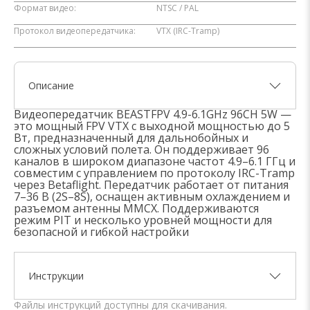
Формат видео:
NTSC / PAL
Протокол видеопередатчика:
VTX (IRC-Tramp)
Описание
Видеопередатчик BEASTFPV 4.9-6.1GHz 96CH 5W —
это мощный FPV VTX с выходной мощностью до 5
Вт, предназначенный для дальнобойных и
сложных условий полета. Он поддерживает 96
каналов в широком диапазоне частот 4.9–6.1 ГГц и
совместим с управлением по протоколу IRC-Tramp
через Betaflight. Передатчик работает от питания
7–36 В (2S–8S), оснащен активным охлаждением и
разъемом антенны MMCX. Поддерживаются
режим PIT и несколько уровней мощности для
безопасной и гибкой настройки
Инструкции
Файлы инструкций доступны для скачивания.