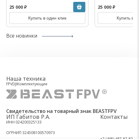
25 000 ₽
25 000 ₽
Купить в один клик
Купить в о
Все новинки
Наша техника
FPV
DJI
Комплектующие
Свидетельство на товарный знак BEASTFPV
ИП Габитов Р.А.
Контакты
ИНН 024200325133
ОГРНИП 324508100570973
+7 (495) 487-87-82