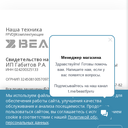
Наша техника
FPV
DJI
Комплектующие
Менеджер магазина
Свидетельство на товарный знак BEASTFPV
ИП Габитов Р.А.
Здравствуйте! Готовы помочь
Контакты
вам. Напишите нам, если у
ИНН 024200325133
вас появятся вопросы.
ОГРНИП 324508100570973
+7 (495) 487-87-82
Подписывайтесь на наш канал
Все права защищены © 2026
t.me/beastfpvru
Мы используем файлы cookie и сервисы веб-аналитики для
Политика конфиденциальности
обеспечения работы сайта, улучшения качества
Мы работаем:
обслуживания и анализа посещаемости. Продолжая
Обработка персональных данных
Пн-Пт: 9.00 - 21.00
пользоваться сайтом, вы соглашаетесь с использованием
Cб: 11.00 - 16.00
cookie в соответствии с нашей
Политикой обработки
Вс: выходной
персональных данных
.