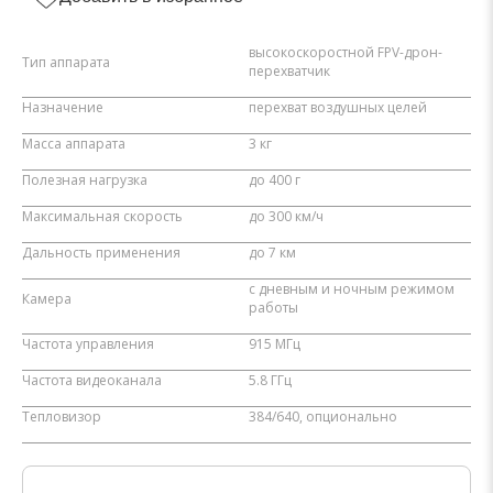
высокоскоростной FPV-дрон-
Тип аппарата
перехватчик
Назначение
перехват воздушных целей
Масса аппарата
3 кг
Полезная нагрузка
до 400 г
Максимальная скорость
до 300 км/ч
Дальность применения
до 7 км
с дневным и ночным режимом
Камера
работы
Частота управления
915 МГц
Частота видеоканала
5.8 ГГц
Тепловизор
384/640, опционально