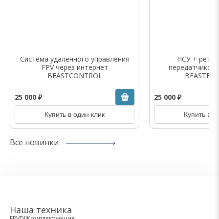
Система удаленного управления
НСУ + ретра
FPV через интернет
передатчиком
BEASTCONTROL
BEASTFPV
25 000 ₽
25 000 ₽
Купить в один клик
Купить в о
Все новинки
Наша техника
FPV
DJI
Комплектующие