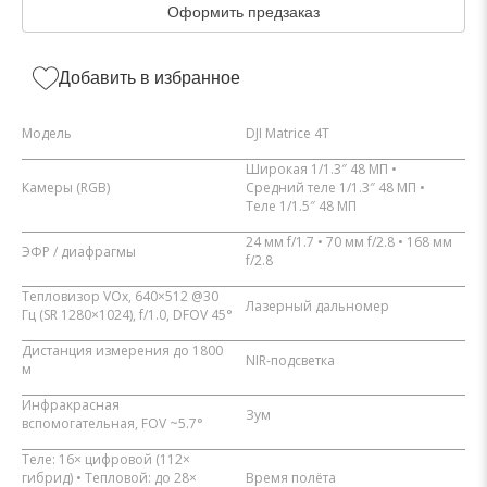
Оформить предзаказ
Добавить в избранное
Модель
DJI Matrice 4T
Широкая 1/1.3″ 48 МП •
Камеры (RGB)
Средний теле 1/1.3″ 48 МП •
Теле 1/1.5″ 48 МП
24 мм f/1.7 • 70 мм f/2.8 • 168 мм
ЭФР / диафрагмы
f/2.8
Тепловизор VOx, 640×512 @30
Лазерный дальномер
Гц (SR 1280×1024), f/1.0, DFOV 45°
Дистанция измерения до 1800
NIR-подсветка
м
Инфракрасная
Зум
вспомогательная, FOV ~5.7°
Теле: 16× цифровой (112×
гибрид) • Тепловой: до 28×
Время полёта