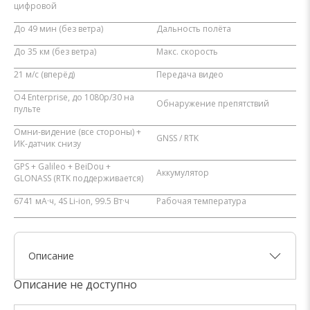
цифровой
До 49 мин (без ветра)
Дальность полёта
До 35 км (без ветра)
Макс. скорость
21 м/с (вперёд)
Передача видео
O4 Enterprise, до 1080p/30 на
Обнаружение препятствий
пульте
Омни-видение (все стороны) +
GNSS / RTK
ИК-датчик снизу
GPS + Galileo + BeiDou +
Аккумулятор
GLONASS (RTK поддерживается)
6741 мА·ч, 4S Li-ion, 99.5 Вт·ч
Рабочая температура
Описание
Описание не доступно