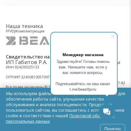
Наша техника
FPV
DJI
Комплектующие
Менеджер магазина
Свидетельство на товарный знак BEASTFPV
ИП Габитов Р.А.
Здравствуйте! Готовы помочь
Контакты
вам. Напишите нам, если у
ИНН 024200325133
вас появятся вопросы.
ОГРНИП 324508100570973
+7 (495) 487-87-82
Подписывайтесь на наш канал
Все права защищены © 2026
t.me/beastfpvru
Мы используем файлы cookie и сервисы веб-аналитики для
Политика конфиденциальности
обеспечения работы сайта, улучшения качества
Мы работаем:
обслуживания и анализа посещаемости. Продолжая
Обработка персональных данных
Пн-Пт: 9.00 - 21.00
пользоваться сайтом, вы соглашаетесь с использованием
Cб: 11.00 - 16.00
cookie в соответствии с нашей
Политикой обработки
Вс: выходной
персональных данных
.
Понятно