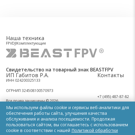
Наша техника
FPV
DJI
Комплектующие
Свидетельство на товарный знак BEASTFPV
ИП Габитов Р.А.
Контакты
ИНН 024200325133
ОГРНИП 324508100570973
+7 (495) 487-87-82
Все права защищены © 2026
Мы используем файлы cookie и сервисы веб-аналитики для
Политика конфиденциальности
обеспечения работы сайта, улучшения качества
Мы работаем:
обслуживания и анализа посещаемости. Продолжая
Обработка персональных данных
Пн-Пт: 9.00 - 21.00
пользоваться сайтом, вы соглашаетесь с использованием
Cб: 11.00 - 16.00
cookie в соответствии с нашей
Политикой обработки
Вс: выходной