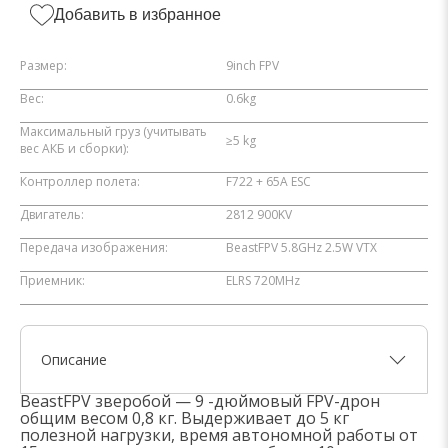
Добавить в избранное
Размер:
9inch FPV
Вес:
0.6kg
Максимальный груз (учитывать
≥5 kg
вес АКБ и сборки):
Контроллер полета:
F722 + 65A ESC
Двигатель:
2812 900KV
Передача изображения:
BeastFPV 5.8GHz 2.5W VTX
Приемник:
ELRS 720MHz
Описание
BeastFPV зверобой — 9 -дюймовый FPV-дрон
общим весом 0,8 кг. Выдерживает до 5 кг
полезной нагрузки, время автономной работы от