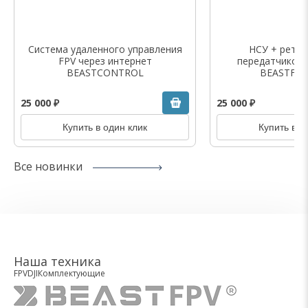
Система удаленного управления
НСУ + ретра
FPV через интернет
передатчиком
BEASTCONTROL
BEASTFPV
25 000 ₽
25 000 ₽
Купить в один клик
Купить в о
Все новинки
Наша техника
FPV
DJI
Комплектующие