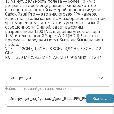
15 минут, дальность полета — более 10 км, с
ретранслятором еще дальше. Квадрокоптер
оснащен аналоговой камерой ночного видения
Caddx Ratel Pro — это аналоговая FPV камера,
известная своим качеством изображения как при
ярком дневном свете, так и в условиях низкой
освещенности. Она обладает высоким
разрешением 1500TVL, широким углом обзора
125° и технологией Super WDR (HDR). Частоты
приёма — передачи могут быть любыми на ваш
выбор:
VTX — 1.2GHz, 1,4GHz, 3.3GHz, 4,9GHz, 5.8GHz, 7.2
GHz
RX — 370 MHz, 433MHz, 720MHz, 915MHz, 2.1GHz
Инструкции
Файлы инструкций доступны для скачивания.
Инструкция_на_Русском_Дрон_BeastFPV_F9
Скачать